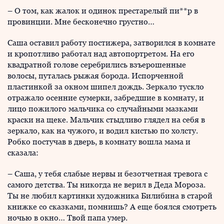
– О том, как жалок и одинок престарелый пи**р в
провинции. Мне бесконечно грустно…
Саша оставил работу постижера, затворился в комнате
и кропотливо работал над автопортретом. На его
квадратной голове серебрились взъерошенные
волосы, путалась рыжая борода. Испорченной
пластинкой за окном шипел дождь. Зеркало тускло
отражало осенние сумерки, забредшие в комнату, и
лицо пожилого мальчика со случайными мазками
краски на щеке. Мальчик стыдливо глядел на себя в
зеркало, как на чужого, и водил кистью по холсту.
Робко постучав в дверь, в комнату вошла мама и
сказала:
– Саша, у тебя слабые нервы и безотчетная тревога с
самого детства. Ты никогда не верил в Деда Мороза.
Ты не любил картинки художника Билибина в старой
книжке со сказками, помнишь? А еще боялся смотреть
ночью в окно… Твой папа умер.