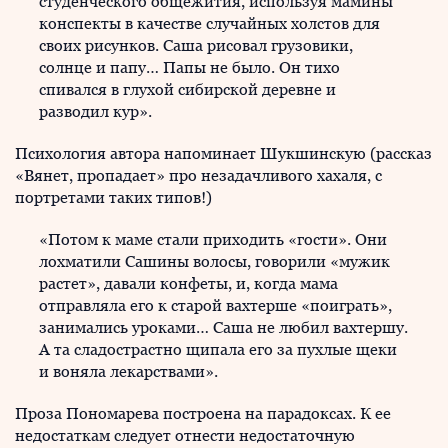
студенческого общежития, используя мамины
конспекты в качестве случайных холстов для
своих рисунков. Саша рисовал грузовики,
солнце и папу… Папы не было. Он тихо
спивался в глухой сибирской деревне и
разводил кур».
Психология автора напоминает Шукшинскую (рассказ
«Вянет, пропадает» про незадачливого хахаля, с
портретами таких типов!)
«Потом к маме стали приходить «гости». Они
лохматили Сашины волосы, говорили «мужик
растет», давали конфеты, и, когда мама
отправляла его к старой вахтерше «поиграть»,
занимались уроками… Саша не любил вахтершу.
А та сладострастно щипала его за пухлые щеки
и воняла лекарствами».
Проза Пономарева построена на парадоксах. К ее
недостаткам следует отнести недостаточную