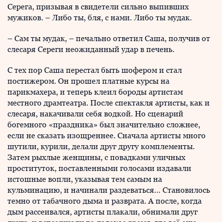
Серега, призывая в свидетели сильно выпивших
мужиков. – Либо ты, бля, с нами. Либо ты мудак.
– Сам ты мудак, – печально ответил Саша, получив от
слесаря Сереги неожиданный удар в печень.
С тех пор Саша перестал быть шофером и стал
постижером. Он прошел платные курсы на
парикмахера, и теперь клеил бороды артистам
местного драмтеатра. После спектакля артисты, как и
слесаря, накачивали себя водкой. Но сценарий
богемного «праздника» был значительно сложнее,
если не сказать изощреннее. Сначала артисты много
шутили, курили, делали друг другу комплементы.
Затем рыхлые женщины, с повадками уличных
проституток, поставленными голосами издавали
истошные вопли, указывая тем самым на
кульминацию, и начинали раздеваться… Становилось
темно от табачного дыма и разврата. А после, когда
дым рассеивался, артисты плакали, обнимали друг