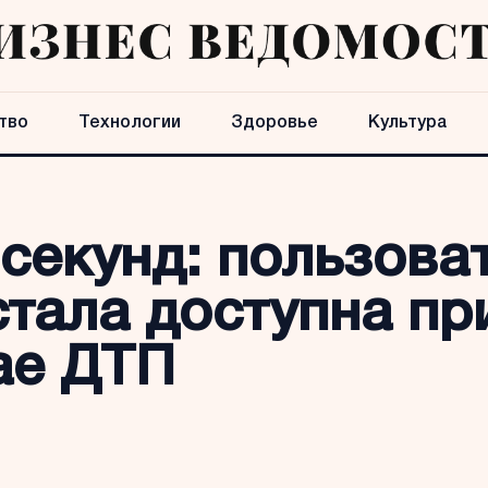
тво
Технологии
Здоровье
Культура
секунд: пользова
стала доступна пр
чае ДТП