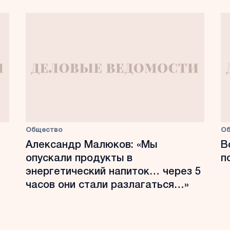
Общество
О
Александр Малюков: «Мы
В
опускали продукты в
п
энергетический напиток… через 5
часов они стали разлагаться…»