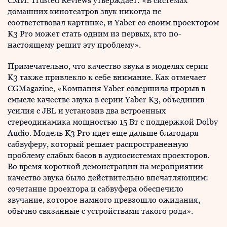
СМИ. Trusted Reviews утверждает: «В системах
домашних кинотеатров звук никогда не
соответствовал картинке, и Yaber со своим проектором
K3 Pro может стать одним из первых, кто по-
настоящему решит эту проблему».
Примечательно, что качество звука в моделях серии
K3 также привлекло к себе внимание. Как отмечает
CGMagazine, «Компания Yaber совершила прорыв в
смысле качестве звука в серии Yaber K3, объединив
усилия с JBL и установив два встроенных
стереодинамика мощностью 15 Вт с поддержкой Dolby
Audio. Модель K3 Pro идет еще дальше благодаря
сабвуферу, который решает распространенную
проблему слабых басов в аудиосистемах проекторов.
Во время короткой демонстрации на мероприятии
качество звука было действительно впечатляющим:
сочетание проектора и сабвуфера обеспечило
звучание, которое намного превзошло ожидания,
обычно связанные с устройствами такого рода».