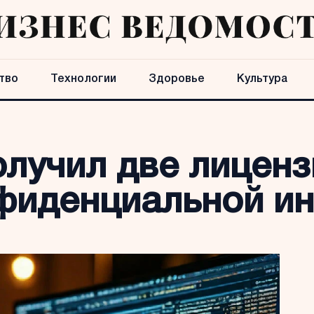
тво
Технологии
Здоровье
Культура
олучил две лицен
нфиденциальной и