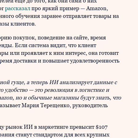
елей еще до того, как они сами о них
or
рассказал
про яркий пример — Amazon,
ого обучения заранее отправляет товары на
азы клиентов.
орию покупок, поведение на сайте, время
нды. Если система видит, что клиент
ры или проявляет к ним интерес, она готовит
 время доставки и повышает удовлетворенность
ной гуще, а теперь ИИ анализирует данные с
о удобство — это революция в логистике и
azon, но и обычные магазины будут знать, что
казывает Мария Терещенко, руководитель
ду рынок ИИ в маркетинге превысит $107
ания станут стандартом для всех крупных