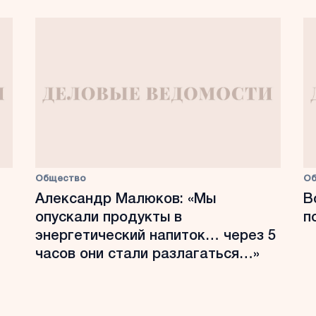
Общество
О
Александр Малюков: «Мы
В
опускали продукты в
п
энергетический напиток… через 5
часов они стали разлагаться…»