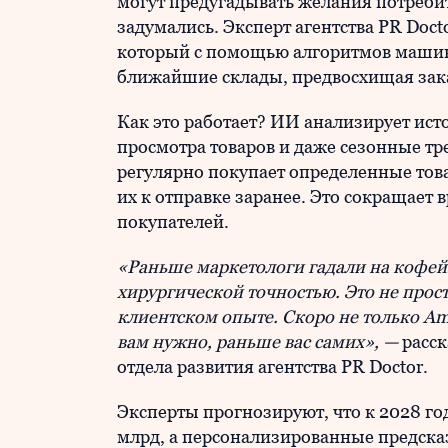
могут предугадывать желания потребит
задумались. Эксперт агентства PR Doct
который с помощью алгоритмов машинн
ближайшие склады, предвосхищая зак
Как это работает? ИИ анализирует ист
просмотра товаров и даже сезонные тре
регулярно покупает определенные това
их к отправке заранее. Это сокращает
покупателей.
«Раньше маркетологи гадали на кофей
хирургической точностью. Это не прост
клиентском опыте. Скоро не только Am
вам нужно, раньше вас самих», —
расс
отдела развития агентства PR Doctor.
Эксперты прогнозируют, что к 2028 го
млрд, а персонализированные предсказ