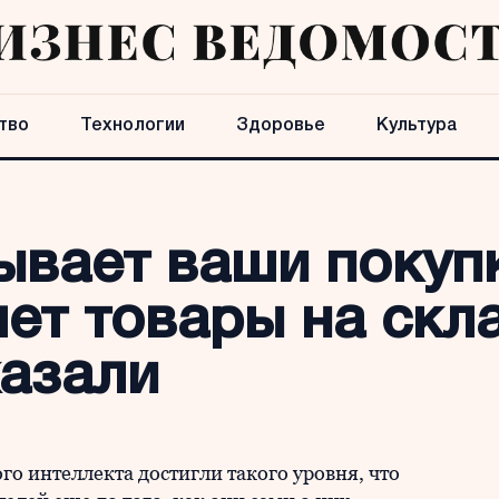
тво
Технологии
Здоровье
Культура
ывает ваши покуп
ет товары на скла
казали
о интеллекта достигли такого уровня, что