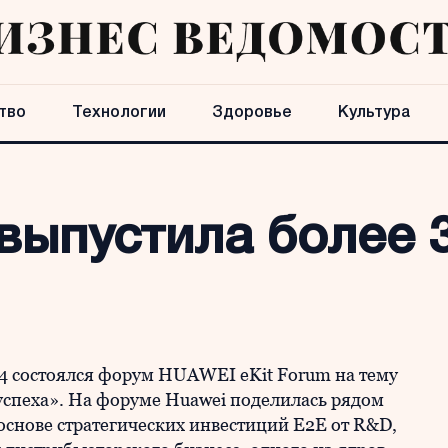
тво
Технологии
Здоровье
Культура
выпустила более 
4 состоялся форум HUAWEI eKit Forum на тему
успеха». На форуме Huawei поделилась рядом
основе стратегических инвестиций E2E от R&D,