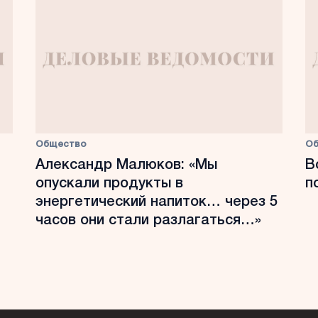
Общество
О
Александр Малюков: «Мы
В
опускали продукты в
п
энергетический напиток… через 5
часов они стали разлагаться…»