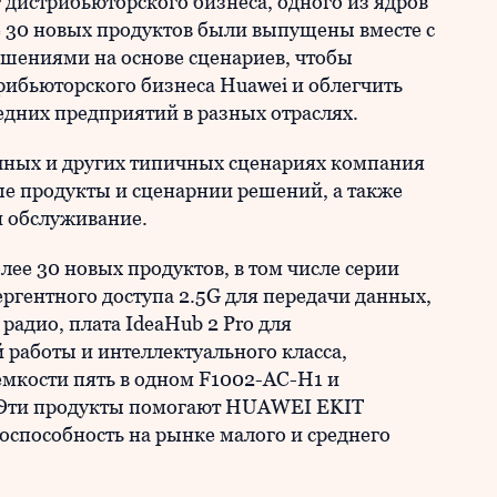
г дистрибьюторского бизнеса, одного из ядров
е 30 новых продуктов были выпущены вместе с
ениями на основе сценариев, чтобы
рибьюторского бизнеса Huawei и облегчить
дних предприятий в разных отраслях.
чных и других типичных сценариях компания
е продукты и сценарнии решений, а также
и обслуживание.
ее 30 новых продуктов, в том числе серии
ргентного доступа 2.5G для передачи данных,
радио, плата IdeaHub 2 Pro для
 работы и интеллектуального класса,
мкости пять в одном F1002-AC-H1 и
. Эти продукты помогают HUAWEI EKIT
способность на рынке малого и среднего