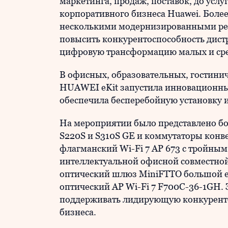
маркетинга, продаж, поставок, до услу
корпоративного бизнеса Huawei. Боле
несколькими модернизированными реш
повысить конкурентоспособность дист
цифровую трансформацию малых и сре
В офисных, образовательных, гостини
HUAWEI eKit запустила инновационны
обеспечила бесперебойную установку 
На мероприятии было представлено бол
S220S и S310S GE и коммутаторы конве
флагманский Wi-Fi 7 AP 673 с тройным 
интеллектуальной офисной совместной
оптический шлюз MiniFTTO большой е
оптический AP Wi-Fi 7 F700C-36-1GH
поддерживать лидирующую конкуренто
бизнеса.