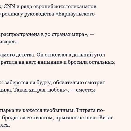
ss, CNN и ряда европейских телеканалов
ролика у руководства «Барнаульского
 распространена в 70 странах мира», —
исарев.
самого детства. Он отползал в дальний угол
братила на него внимание и бросила остальных
: заберется на будку, обязательно смотрит
адила. Такая хитрая любовь», — смеется
опарка не кажется необычным. Тигрята по-
бродят за ее хвостом, прыгают на шею. Витас
лся.