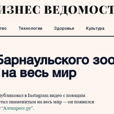
тво
Технологии
Здоровье
Культура
Барнаульского зо
на весь мир
публиковал в Instagram видео с поющим
стал знаменитым на весь мир — он появился
т
“Алтапресс.ру”
.