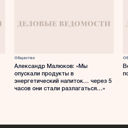
Общество
О
Александр Малюков: «Мы
В
опускали продукты в
п
энергетический напиток… через 5
часов они стали разлагаться…»