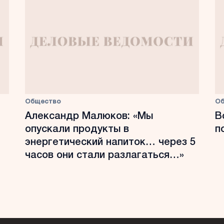
Общество
О
Александр Малюков: «Мы
В
опускали продукты в
п
энергетический напиток… через 5
часов они стали разлагаться…»