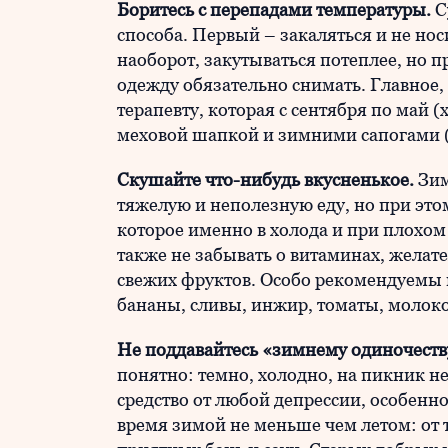
Боритесь с перепадами температуры.
С
способа. Первый – закаляться и не но
наоборот, закутываться потеплее, но п
одежду обязательно снимать. Главное,
терапевту, которая с сентября по май (
меховой шапкой и зимними сапогами (
Скушайте что-нибудь вкусненькое.
Зим
тяжелую и неполезную еду, но при этом
которое именно в холода и при плохом
также не забывать о витаминах, желател
свежих фруктов. Особо рекомендуемы в
бананы, сливы, инжир, томаты, молоко
Не поддавайтесь «зимнему одиночеств
понятно: темно, холодно, на пикник 
средство от любой депрессии, особенно
время зимой не меньше чем летом: от 