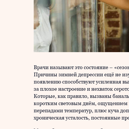
Врачи называют это состояние – «се
Причины зимней депрессии ещё не изуч
появлению способствуют усиленная вы
за плохое настроение и нехваток серот
Которые, как правило, вызваны бана
коротким световым днём, ощущением п
перепадами температур, плюс куча до
хроническая усталость, постоянные пр