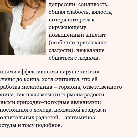
депрессии: сонливость,
общая слабость, вялость,
потеря интереса к
окружающему,
повышенный аппетит
(особенно привлекают
сладости), нежелание
общаться с людьми.
зонными аффективными нарушениями».
ены до конца, хотя считается, что её
работка мелатонина – гормона, ответственного
онина, так называемого гормона радости.
льными природно-погодные явлениями:
остоянного холода, нехваткой воздуха и
полнительных радостей – авитаминоз,
остуды и тому подобное.