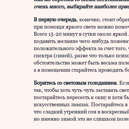
очень много, выбирайте наиболее при
В первую очередь
, конечно, стоит обр
при помощи яркого света можно помоч
Всего 15-20 минут в сутки около ярко
подавить желание чего-нибудь пожевать
положительного эффекта за счет того, 
спектра (синей), разве что только пси
обстоятельства может быть весьма пол
а в помещении старайтесь проводить б
Боритесь со световым голоданием
. Ес
так, чтобы хоть чуть-чуть заставать св
постарайтесь пересесть к окну и хотя б
искусственных лампах. Постарайтесь в
что сладкий утренний сон в воскресный
но именно зимой это не слишком поле