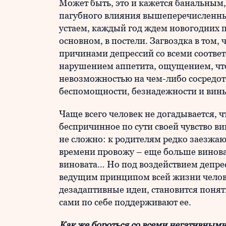
Может быть, это и кажется банальным, 
пагубного влияния вышеперечисленных
устаем, каждый год ждем новогодних п
основном, в постели. Загвоздка в том, 
причинами депрессий со всеми соотв
нарушением аппетита, ощущением, что 
невозможностью на чем-либо сосредото
беспомощности, безнадежности и вин
Чаще всего человек не догадывается, ч
беспричинное по сути своей чувство ви
не сложно: к родителям редко заезжаю
времени провожу – еще больше виноват
виновата… Но под воздействием депрес
ведущим принципом всей жизни челове
дезадаптивные идеи, становится понятн
сами по себе поддерживают ее.
Как же бороться со всеми негативным