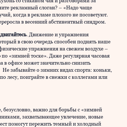
ухонь со стаканом чая и разговорами за
ните рекламный слоган? – «Надо чаще
учай, когда в рекламе плохого не посоветуют.
ереросла в весенний абстинентный синдром.
 двигайтесь
. Движение и упражнения
оторый в свою очередь способен поднять наше
физические упражнения на свежем воздухе –
р по «зимней тоске». Даже регулярная часовая
а в офисе может значительно снизить
е забывайте о зимних видах спорта: коньки,
по лесу, поиграйте в снежки с коллегами или
 безусловно, важно для борьбы с «зимней
енниками, захватывающее увлечение, новые
ест помогут пережить темный и холодный