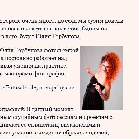
 городе очень много, но если мы сузим поиски
 список окажется не так велик. Одним из
 в него, будет Юлия Горбунова.
Юлия Горбунова фотосъемкой
а и постоянно работает над
ивая умения на практике.
ми мастерами фотографии.
е «Fotoschool», почерпнув из
тографией. В данный момент
нным студийным фотосессиям и проектам с
удничает со стилистами, визажистами и
ает участие в создании образов моделей,