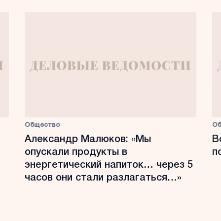
Общество
О
Александр Малюков: «Мы
В
опускали продукты в
п
энергетический напиток… через 5
часов они стали разлагаться…»