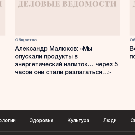
Общество
О
Александр Малюков: «Мы
В
опускали продукты в
п
энергетический напиток… через 5
часов они стали разлагаться…»
ологии
Здоровье
Культура
Люди
С