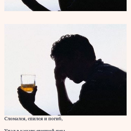
Сломался, спился и погиб,
Упал в канаву сточной ямы.