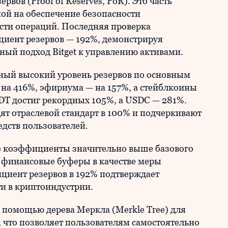
рвов (Proof of Reserves, PoR). Это часть
ой на обеспечение безопасности
ости операций. Последняя проверка
иент резервов — 192%, демонстрируя
ный подход Bitget к управлению активами.
ный высокий уровень резервов по основным
 на 416%, эфириума — на 157%, а стейблкоины
T достиг рекордных 105%, а USDC — 281%.
ят отраслевой стандарт в 100% и подчеркивают
едств пользователей.
ые коэффициенты значительно выше базового
 финансовые буферы в качестве меры
циент резервов в 192% подтверждает
и в криптоиндустрии.
помощью дерева Меркла (Merkle Tree) для
 что позволяет пользователям самостоятельно