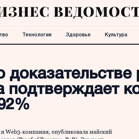
тво
Технологии
Здоровье
Культура
 о доказательстве
да подтверждает 
192%
а и Web3-компания, опубликовала майский