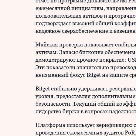
отчет по программе Доказательства Резе
ежемесячной инициативы, направленн
пользовательских активов и прозрачн
подтверждает высокий общий коэффиц
надежное сверхобеспечение и взвешен
Майская проверка показывает стабиль
активам. Запасы биткоина обеспечены
демонстрируют прочное покрытие: USD
Эти показатели значительно превосход
неизменный фокус Bitget на защите ср
Bitget стабильно удерживает резервн
уровня, предоставляя дополнительные
безопасности. Текущий общий коэффи
лидерство биржи в вопросах надежност
Платформа использует верификацию с 
проведения ежемесячных аудитов PoR,