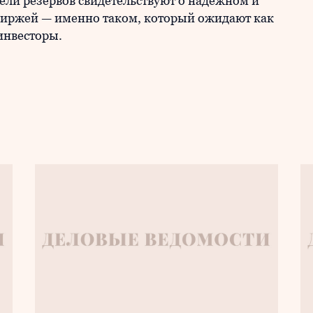
тели резервов свидетельствуют о надежном и
биржей — именно таком, который ожидают как
инвесторы.