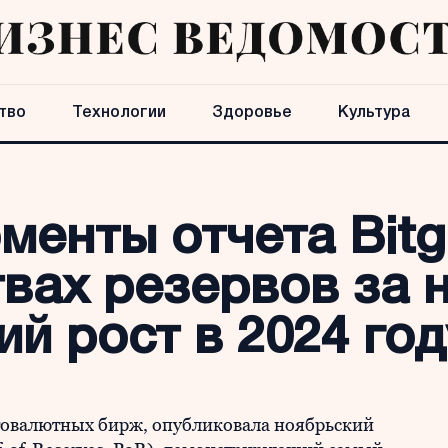
тво
Технологии
Здоровье
Культура
енты отчета Bitg
вах резервов за 
й рост в 2024 год
птовалютных бирж, опубликовала ноябрьский