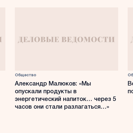
Общество
О
Александр Малюков: «Мы
В
опускали продукты в
п
энергетический напиток… через 5
часов они стали разлагаться…»