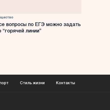
бщество
се вопросы по ЕГЭ можно задать
о “горячей линии”
порт
Стиль жизни
Контакты