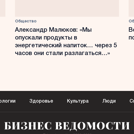
Общество
О
Александр Малюков: «Мы
В
опускали продукты в
п
энергетический напиток… через 5
часов они стали разлагаться…»
ологии
Здоровье
Культура
Люди
С