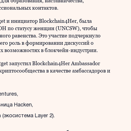
ля образования, наставничества,
сиональных контактов.
get и инициатор Blockchain4Her, была
ОН по статусу женщин (UNCSW), чтобы
ного равенства. Это участие подчеркнуло
 его роль в формировании дискуссий о
х возможностях в блокчейн-индустрии.
get запустил Blockchain4Her Ambassador
криптосообщества в качестве амбассадоров и
ntures,
ница Hacken,
экосистема Layer 2).