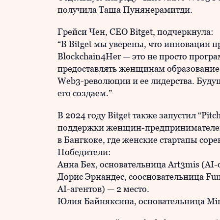
получила Таша Пунянерамитди.
Грейси Чен, CEO Bitget, подчеркнула:
“В Bitget мы уверены, что инновации п
Blockchain4Her — это не просто прогр
предоставлять женщинам образование, 
Web3-революции и ее лидерства. Буду
его создаем.”
В 2024 году Bitget также запустил “Pi
поддержки женщин-предпринимателей.
в Бангкоке, где женские стартапы сорев
Победители:
Анна Бех, основательница Art3mis (AI-
Дорис Эрнандес, соосновательница Fu
AI-агентов) — 2 место.
Юлия Байняксина, основательница Mini