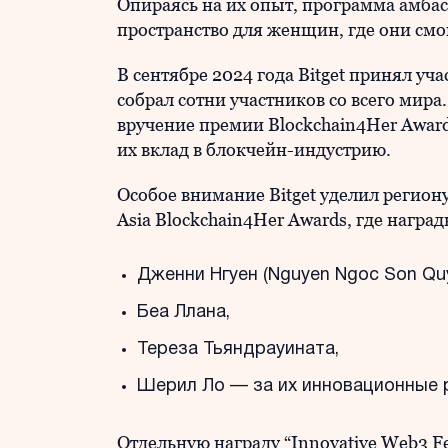
Опираясь на их опыт, программа амбас
пространство для женщин, где они смог
В сентябре 2024 года Bitget принял уч
собрал сотни участников со всего мира
вручение премии Blockchain4Her Awa
их вклад в блокчейн-индустрию.
Особое внимание Bitget уделил регион
Asia Blockchain4Her Awards, где награ
Дженни Нгуен (Nguyen Ngoc Son Quy
Беа Ллана,
Тереза Тьяндрауината,
Шерил Ло — за их инновационные 
Отдельную награду “Innovative Web3 Fe