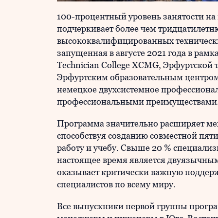
100-процентный уровень занятости н
подчеркивает более чем тридцатилет
высококвалифицированных технических 
запущенная в августе 2021 года в рамк
Technician College XCMG, Эрфуртской
Эрфуртским образовательным центром в
немецкое двухсистемное профессионал
профессиональными преимуществам
Программа значительно расширяет ме
способствуя созданию совместной пя
работу и учебу. Свыше 20 % специализ
настоящее время является двуязычны
оказывает критически важную поддерж
специалистов по всему миру.
Все выпускники первой группы програ