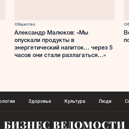
Общество
О
Александр Малюков: «Мы
В
опускали продукты в
п
энергетический напиток… через 5
часов они стали разлагаться…»
ологии
Здоровье
Культура
Люди
С