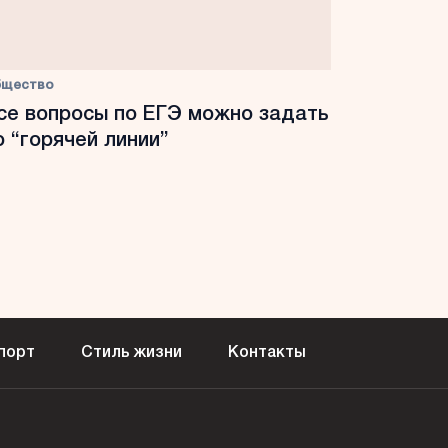
бщество
се вопросы по ЕГЭ можно задать
о “горячей линии”
порт
Стиль жизни
Контакты