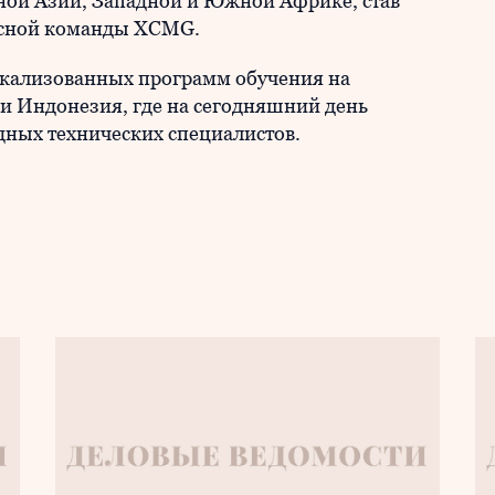
ой Азии, Западной и Южной Африке, став
исной команды XCMG.
окализованных программ обучения на
 и Индонезия, где на сегодняшний день
дных технических специалистов.