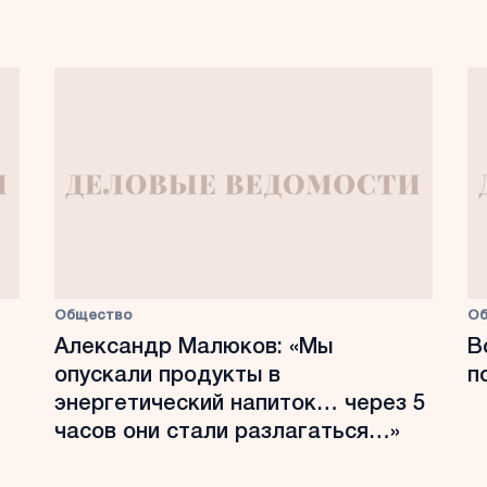
Общество
О
Александр Малюков: «Мы
В
опускали продукты в
п
энергетический напиток… через 5
часов они стали разлагаться…»