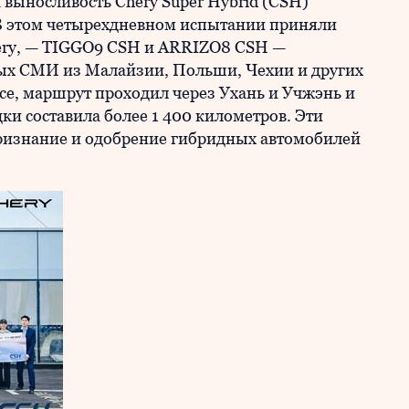
выносливость Chery Super Hybrid (CSH)
. В этом четырехдневном испытании приняли
hery, — TIGGO9 CSH и ARRIZO8 CSH —
ых СМИ из Малайзии, Польши, Чехии и других
ьсе, маршрут проходил через Ухань и Учжэнь и
ки составила более 1 400 километров. Эти
ризнание и одобрение гибридных автомобилей