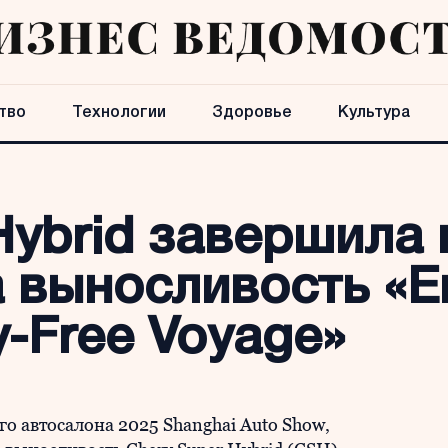
тво
Технологии
Здоровье
Культура
Hybrid завершила
 выносливость «E
y-Free Voyage»
о автосалона 2025 Shanghai Auto Show,