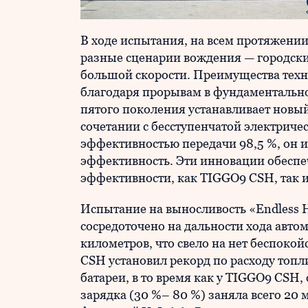
В ходе испытания, на всем протяжении
разные сценарии вождения — городски
большой скорости. Преимущества техн
благодаря прорывам в фундаментально
пятого поколения устанавливает новый
сочетании с бесступенчатой электрич
эффективностью передачи 98,5 %, он 
эффективность. Эти инновации обеспе
эффективности, как TIGGO9 CSH, так 
Испытание на выносливость «Endless H
сосредоточено на дальности хода авто
километров, что свело на нет беспоко
CSH установил рекорд по расходу топли
батареи, в то время как у TIGGO9 CSH
зарядка (30 %– 80 %) заняла всего 20