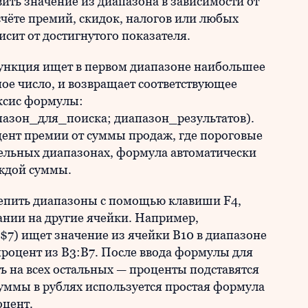
вить значение из диапазона в зависимости от
счёте премий, скидок, налогов или любых
исит от достигнутого показателя.
нкция ищет в первом диапазоне наибольшее
ое число, и возвращает соответствующее
аксис формулы:
зон_для_поиска; диапазон_результатов).
цент премии от суммы продаж, где пороговые
ельных диапазонах, формула автоматически
ждой суммы.
епить диапазоны с помощью клавиши F4,
ании на другие ячейки. Например,
 ищет значение из ячейки B10 в диапазоне
процент из B3:B7. После ввода формулы для
ь на всех остальных — проценты подставятся
суммы в рублях используется простая формула
цент.