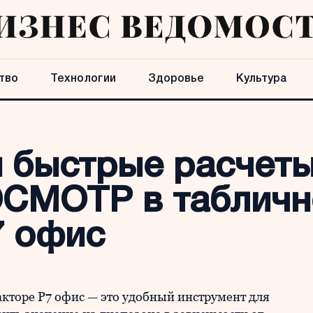
тво
Технологии
Здоровье
Культура
и быстрые расчет
ОСМОТР в таблич
7 офис
торе Р7 офис — это удобный инструмент для