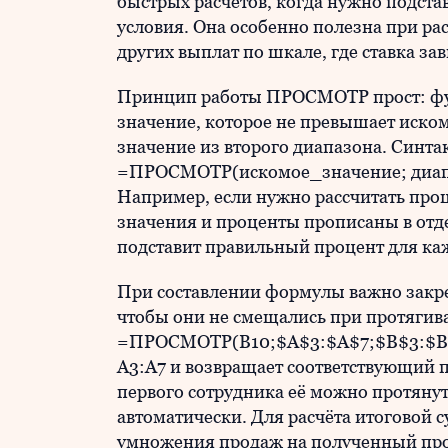
быстрых расчётов, когда нужно подста
условия. Она особенно полезна при ра
других выплат по шкале, где ставка зав
Принцип работы ПРОСМОТР прост: фу
значение, которое не превышает иском
значение из второго диапазона. Синт
=ПРОСМОТР(искомое_значение; диапа
Например, если нужно рассчитать про
значения и проценты прописаны в отд
подставит правильный процент для ка
При составлении формулы важно закр
чтобы они не смещались при протягив
=ПРОСМОТР(B10;$A$3:$A$7;$B$3:$B$7)
A3:A7 и возвращает соответствующий 
первого сотрудника её можно протянут
автоматически. Для расчёта итоговой 
умножения продаж на полученный про