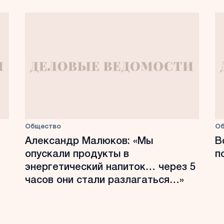
Общество
О
Александр Малюков: «Мы
В
опускали продукты в
п
энергетический напиток… через 5
часов они стали разлагаться…»