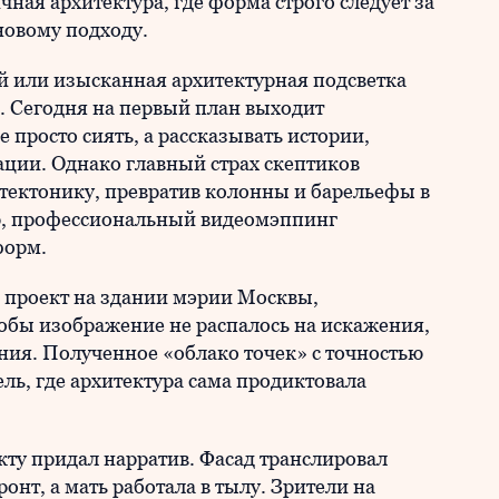
чная архитектура, где форма строго следует за
новому подходу.
й или изысканная архитектурная подсветка
. Сегодня на первый план выходит
просто сиять, а рассказывать истории,
ации. Однако главный страх скептиков
т тектонику, превратив колонны и барельефы в
ю, профессиональный видеомэппинг
форм.
 проект на здании мэрии Москвы,
бы изображение не распалось на искажения,
ания. Полученное «облако точек» с точностью
ль, где архитектура сама продиктовала
ту придал нарратив. Фасад транслировал
онт, а мать работала в тылу. Зрители на