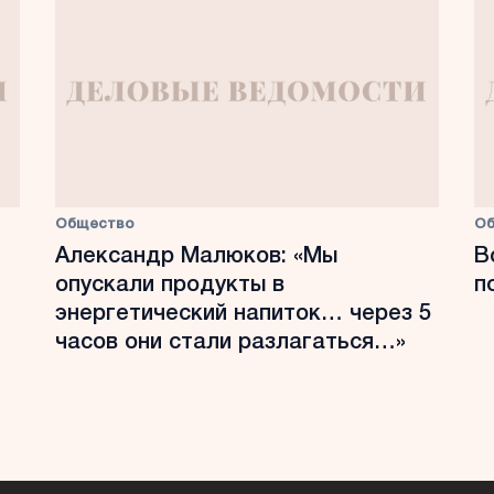
Общество
О
Александр Малюков: «Мы
В
опускали продукты в
п
энергетический напиток… через 5
часов они стали разлагаться…»