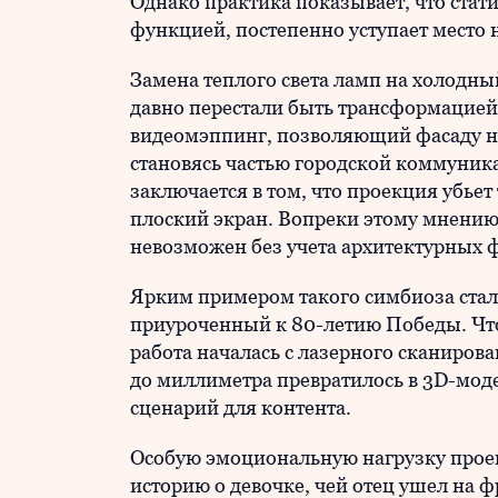
Однако практика показывает, что стати
функцией, постепенно уступает место 
Замена теплого света ламп на холодны
давно перестали быть трансформацией
видеомэппинг, позволяющий фасаду не 
становясь частью городской коммуник
заключается в том, что проекция убье
плоский экран. Вопреки этому мнени
невозможен без учета архитектурных 
Ярким примером такого симбиоза стал
приуроченный к 80-летию Победы. Что
работа началась с лазерного сканиров
до миллиметра превратилось в 3D-моде
сценарий для контента.
Особую эмоциональную нагрузку проек
историю о девочке, чей отец ушел на фр