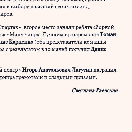
и к выбору названий своих команд,
миров.
партак», второе место заняли ребята сборной
ался «Манчестер». Лучшим вратарем стал
Роман
нис Карпенко
(оба представители команды
а с результатом в 10 мячей получил
Денис
й центр»
Игорь Анатольевич Лагутин
наградил
урнира грамотами и сладкими призами.
Светлана Раевская