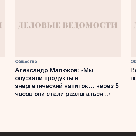
Общество
О
Александр Малюков: «Мы
В
опускали продукты в
п
энергетический напиток… через 5
часов они стали разлагаться…»