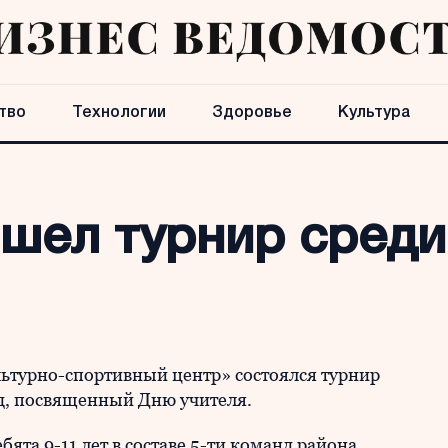
тво
Технологии
Здоровье
Культура
ошел турнир сред
льтурно-спортивный центр» состоялся турнир
д, посвященный Дню учителя.
ята 9-11 лет в составе 5-ти команд района