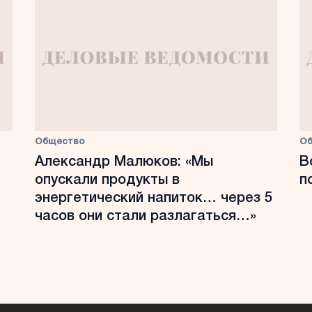
Общество
О
Александр Малюков: «Мы
В
опускали продукты в
п
энергетический напиток… через 5
часов они стали разлагаться…»