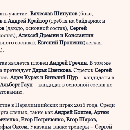
ять участие:
Вячеслав Шипунов
(бокс,
в
и
Андрей Крайтор
(гребля на байдарках и
ов
(дзюдо, основной состав),
Сергей
состав),
Алексей Дремин и Константин
вного состава),
Евгений Пронских
(легкая
).
тав является пловец
Андрей Гречин
. В том же
ва претендует
Дарья Цветкова
. Стрелок
Сергей
тав.
Адам Курак и Виталий Щур
– кандидаты в
Альберт Гаун
– кандидат в основной состав по
хтованию.
стие в Паралимпийских играх 2016 года. Среди
рта слепых, такие как
Андрей Коптев, Артем
риченко, Егор Петриченко, Егор Шаров,
офья Оксем.
Указаны также тренеры –
Сергей