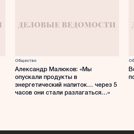
Общество
О
Александр Малюков: «Мы
В
опускали продукты в
п
энергетический напиток… через 5
часов они стали разлагаться…»