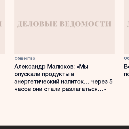
Общество
О
Александр Малюков: «Мы
В
опускали продукты в
п
энергетический напиток… через 5
часов они стали разлагаться…»