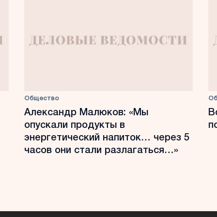
Общество
О
Александр Малюков: «Мы
В
опускали продукты в
п
энергетический напиток… через 5
часов они стали разлагаться…»