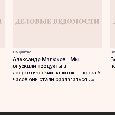
Общество
О
Александр Малюков: «Мы
В
опускали продукты в
п
энергетический напиток… через 5
часов они стали разлагаться…»