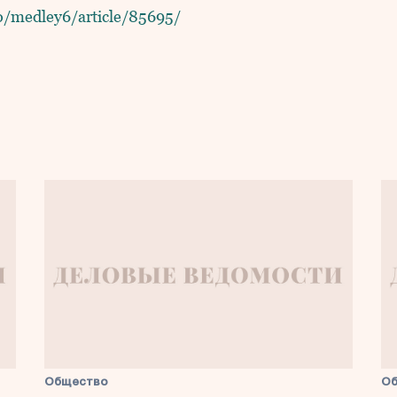
/medley6/article/85695/
Общество
О