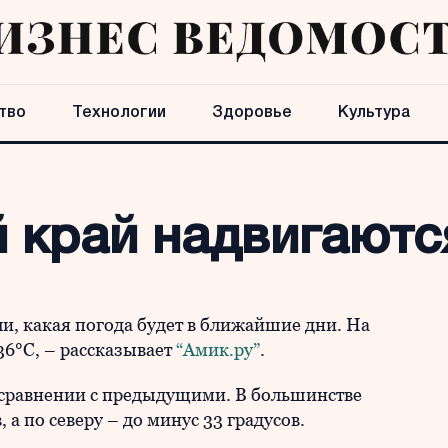
тво
Технологии
Здоровье
Культура
й край надвигают
и, какая погода будет в ближайшие дни. На
36°С, – рассказывает
“Амик.ру”
.
 сравнении с предыдущими. В большинстве
 а по северу – до минус 33 градусов.