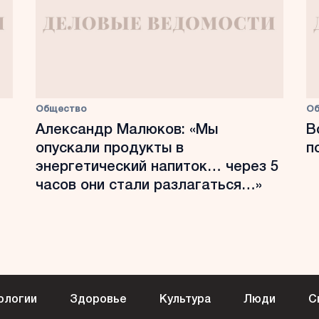
Общество
О
Александр Малюков: «Мы
В
опускали продукты в
п
энергетический напиток… через 5
часов они стали разлагаться…»
ологии
Здоровье
Культура
Люди
С