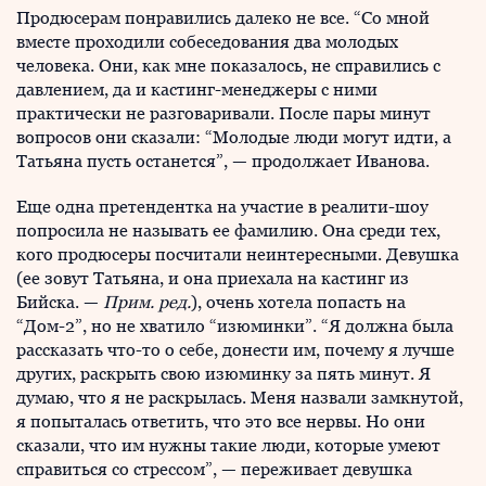
Продюсерам понравились далеко не все. “Со мной
вместе проходили собеседования два молодых
человека. Они, как мне показалось, не справились с
давлением, да и кастинг-менеджеры с ними
практически не разговаривали. После пары минут
вопросов они сказали: “Молодые люди могут идти, а
Татьяна пусть останется”, — продолжает Иванова.
Еще одна претендентка на участие в реалити-шоу
попросила не называть ее фамилию. Она среди тех,
кого продюсеры посчитали неинтересными. Девушка
(ее зовут Татьяна, и она приехала на кастинг из
Бийска. —
Прим. ред.
), очень хотела попасть на
“Дом-2”, но не хватило “изюминки”. “Я должна была
рассказать что-то о себе, донести им, почему я лучше
других, раскрыть свою изюминку за пять минут. Я
думаю, что я не раскрылась. Меня назвали замкнутой,
я попыталась ответить, что это все нервы. Но они
сказали, что им нужны такие люди, которые умеют
справиться со стрессом”, — переживает девушка