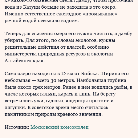
х» какой-то бизнесмен сделал дамбу, чтобы проточная
вода из Катуни больше не заходила в это озеро.
Именно естественное ежегодное «промывание»
речной водой освежало водоем.
Теперь для спасения озера его нужно чистить, а дамбу
убирать. Для этого, по словам экологов, нужны
решительные действия от властей, особенно
министерства природных ресурсов и экологии
Алтайского края.
Само озеро находится в 12 км от Бийска. Ширина его
небольшая — всего 30 метров. Наибольшая глубина
была около трех метров. Ранее в нем водились рыбы, в
числе которых гальян, карась и линь. На берегу
встречались ужи, гадюки, ящерицы прыткие и
лягушки. В советское время место считалось
памятником природы краевого значения.
Источник:
Московский комсомолец