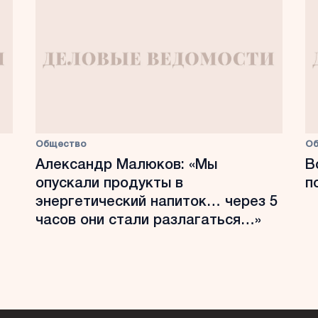
Общество
О
Александр Малюков: «Мы
В
опускали продукты в
п
энергетический напиток… через 5
часов они стали разлагаться…»