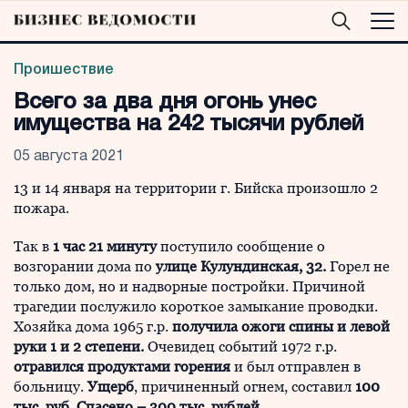
Проишествие
Всего за два дня огонь унес
имущества на 242 тысячи рублей
05 августа 2021
13 и 14 января на территории г. Бийска произошло 2
пожара.
Так в
1 час 21 минуту
поступило сообщение о
возгорании дома по
улице Кулундинская, 32.
Горел не
только дом, но и надворные постройки. Причиной
трагедии послужило короткое замыкание проводки.
Хозяйка дома 1965 г.р.
получила ожоги спины и левой
руки 1 и 2 степени.
Очевидец событий 1972 г.р.
отравился продуктами горения
и был отправлен в
больницу.
Ущерб
, причиненный огнем, составил
100
тыс. руб.
Спасено – 300 тыс. рублей.