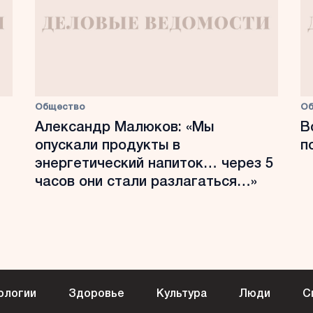
Общество
О
Александр Малюков: «Мы
В
опускали продукты в
п
энергетический напиток… через 5
часов они стали разлагаться…»
ологии
Здоровье
Культура
Люди
С