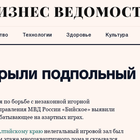
тво
Технологии
Здоровье
Культура
крыли подпольный 
 по борьбе с незаконной игорной
правления МВД России «Бийское» выявили
абатывающее на азартных играх.
Алтайскому краю
нелегальный игровой зал был
м этаже многоквартирного дома и скрывался