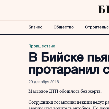
Бизнес
Общество
Строительс
Проишествие
В Бийске пья
протаранил 
20 декабря 2018
Массовое ДТП обошлось без жертв.
Сотрудники госавтоинспекции ведут ра
аварии стал водитель автобуса. По да