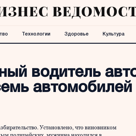
тво
Технологии
Здоровье
Культура
ный водитель авт
семь автомобилей
збирательство. Установлено, что виновником
нным полицейских, мужчина находился в