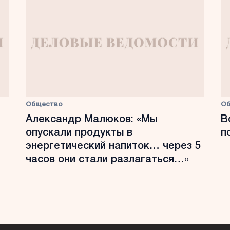
Общество
О
Александр Малюков: «Мы
В
опускали продукты в
п
энергетический напиток… через 5
часов они стали разлагаться…»