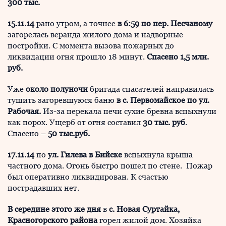
300 тыс.
15.11.14
рано утром, а точнее
в 6:59 по пер. Песчаному
загорелась веранда жилого дома и надворные
постройки. С момента вызова пожарных до
ликвидации огня прошло 18 минут.
Спасено 1,5 млн.
руб.
Уже
около полуночи
бригада спасателей направилась
тушить загоревшуюся баню
в с. Первомайское по ул.
Рабочая.
Из-за перекала печи сухие бревна вспыхнули
как порох. Ущерб от огня составил
30 тыс. руб
.
Спасено –
50 тыс.руб.
17.11.14
по
ул. Гилева в Бийске
вспыхнула крыша
частного дома. Огонь быстро пошел по стене. Пожар
был оперативно ликвидирован. К счастью
пострадавших нет.
В середине этого же дня
в
с. Новая Суртайка,
Красногорского района
горел жилой дом. Хозяйка