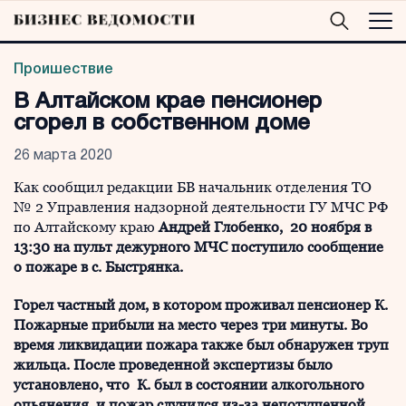
Проишествие
В Алтайском крае пенсионер
сгорел в собственном доме
26 марта 2020
Как сообщил редакции БВ начальник отделения ТО
№ 2 Управления надзорной деятельности ГУ МЧС РФ
по Алтайскому краю
Андрей Глобенко, 20 ноября в
13:30
на пульт дежурного МЧС поступило сообщение
о пожаре в
с. Быстрянка.
Горел частный дом, в котором проживал
пенсионер К.
Пожарные прибыли на место через три минуты. Во
время ликвидации пожара также был обнаружен труп
жильца. После проведенной экспертизы было
установлено, что К. был в состоянии алкогольного
опьянения, и пожар случился
из-за непотушенной