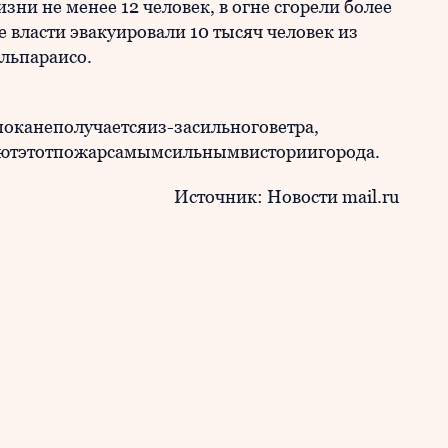
зни не менее 12 человек, в огне сгорели более
е власти эвакуировали 10 тысяч человек из
льпараисо.
оканеполучаетсяиз-засильноговетра,
ютэтотпожарсамымсильнымвисториигорода.
Источник: Новости mail.ru