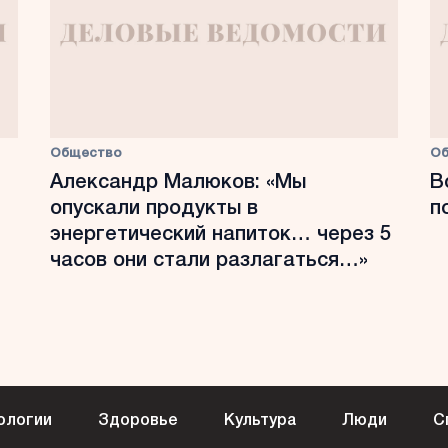
Общество
О
Александр Малюков: «Мы
В
опускали продукты в
п
энергетический напиток… через 5
часов они стали разлагаться…»
ологии
Здоровье
Культура
Люди
С