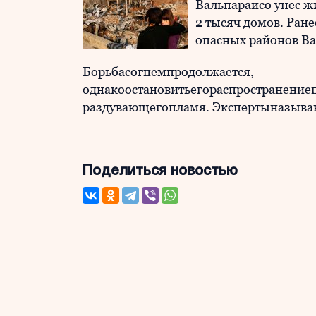
Вальпараисо унес жи
2 тысяч домов. Ране
опасных районов Ва
Борьбасогнемпродолжается,
однакоостановитьегораспространениеп
раздувающегопламя. Экспертыназыва
Поделиться новостью