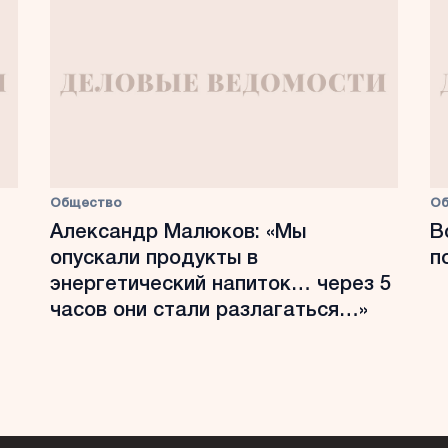
Общество
О
Александр Малюков: «Мы
В
опускали продукты в
п
энергетический напиток… через 5
часов они стали разлагаться…»