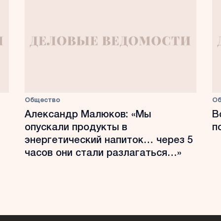
Общество
О
Александр Малюков: «Мы
В
опускали продукты в
п
энергетический напиток… через 5
часов они стали разлагаться…»