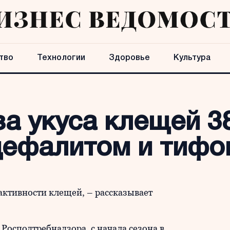
тво
Технологии
Здоровье
Культура
за укуса клещей 3
цефалитом и тифо
активности клещей, – рассказывает
осподтребнадзора, с начала сезона в