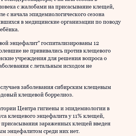
ловека с жалобами на присасывание клещей,
ауле с начала эпидемиологического сезона
тившихся в медицинские организации по поводу
ебёнка.
вой энцефалит” госпитализированы 12
аболевшие не прививались против клещевого
нские учреждения для решения вопроса о
аболевания с летальным исходом не
5 случаев заболевания сибирским клещевым
содовый клещевой боррелиоз.
атории Центра гигиены и эпидемиологии в
уса клещевого энцефалита у 11% клещей,
т присасывания зараженных клещей введен
м энцефалитом среди них нет.