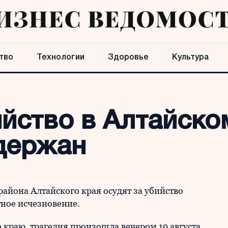
тво
Технологии
Здоровье
Культура
йство в Алтайско
держан
айона Алтайского края осудят за убийство
тное исчезновение.
 краю, трагедия произошла вечером 19 августа