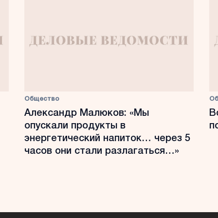
Общество
О
Александр Малюков: «Мы
В
опускали продукты в
п
энергетический напиток… через 5
часов они стали разлагаться…»