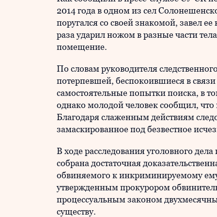
2014 года в одном из сел Солонешенс
поругался со своей знакомой, завел ее
раза ударил ножом в разные части тела
помещение.
По словам руководителя следственного
потерпевшей, беспокоившиеся в связи 
самостоятельные попытки поиска, в то
однако молодой человек сообщил, что
Благодаря слаженным действиям следо
замаскированное под безвестное исчез
В ходе расследования уголовного дела
собрана достаточная доказательственн
обвиняемого к инкриминируемому ему д
утвержденным прокурором обвинитель
процессуальным законом двухмесячный
существу.