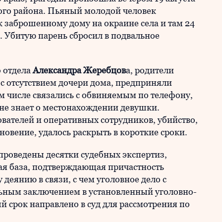
кого района. Пьяный молодой человек
 к заброшенному дому на окраине села и там 24
. Убитую парень сбросил в подвальное
 отдела
Александра Жеребцов
а, родители
с отсутствием дочери дома, предприняли
м числе связались с обвиняемым по телефону,
 не знает о местонахождении девушки.
вателей и оперативных сотрудников, убийство,
новение, удалось раскрыть в короткие сроки.
 проведены десятки судебных экспертиз,
ая база, подтверждающая причастность
еянию в связи, с чем уголовное дело с
ным заключением в установленный уголовно-
 срок направлено в суд для рассмотрения по