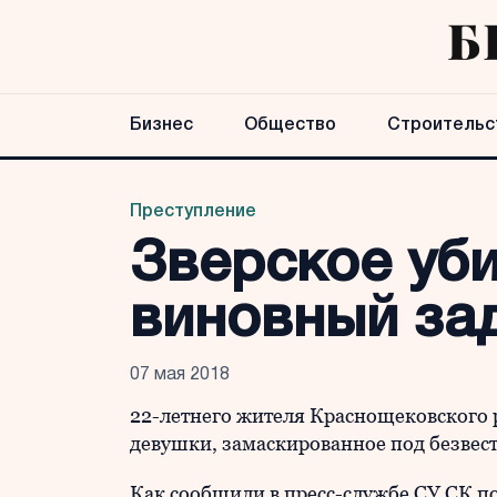
Бизнес
Общество
Строительс
Преступление
Зверское уби
виновный за
07 мая 2018
22-летнего жителя Краснощековского р
девушки, замаскированное под безвес
Как сообщили в пресс-службе СУ СК по