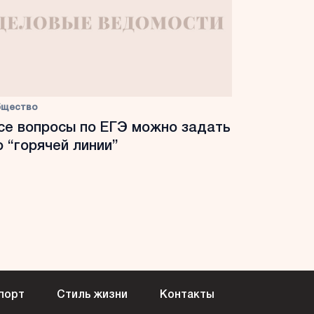
бщество
се вопросы по ЕГЭ можно задать
о “горячей линии”
порт
Стиль жизни
Контакты