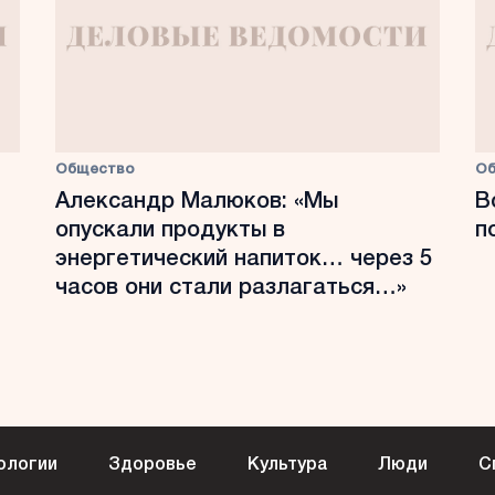
Общество
О
Александр Малюков: «Мы
В
опускали продукты в
п
энергетический напиток… через 5
часов они стали разлагаться…»
ологии
Здоровье
Культура
Люди
С