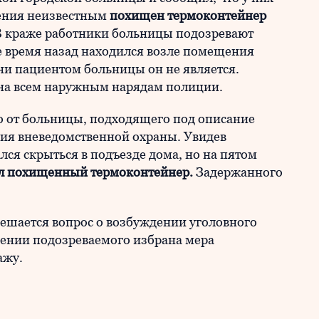
ения неизвестным
похищен термоконтейнер
 В краже работники больницы подозревают
е время назад находился возле помещения
ни пациентом больницы он не является.
на всем наружным нарядам полиции.
ко от больницы, подходящего под описание
ия вневедомственной охраны. Увидев
ся скрыться в подъезде дома, но на пятом
ыл похищенный термоконтейнер.
Задержанного
решается вопрос о возбуждении уголовного
ошении подозреваемого избрана мера
ажу.