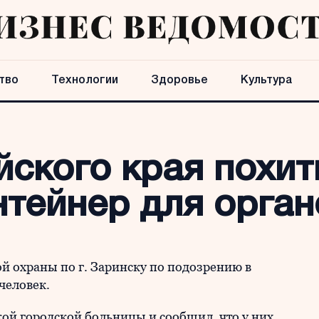
тво
Технологии
Здоровье
Культура
ского края похит
нтейнер для орган
й охраны по г. Заринску по подозрению в
человек.
ой городской больницы и сообщил, что у них