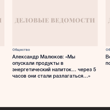
Общество
О
Александр Малюков: «Мы
В
опускали продукты в
п
энергетический напиток… через 5
часов они стали разлагаться…»