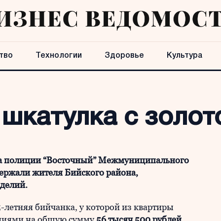
тво
Технологии
Здоровье
Культура
 шкатулка с золот
ла полиции “Восточный” Межмуниципального
ержали жителя Бийского района,
делий.
-летняя бийчанка, у которой из квартиры
ниями на общую сумму
56 тысяч 500 рублей.