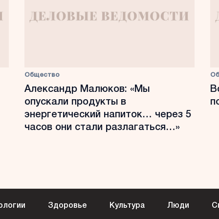
Общество
О
Александр Малюков: «Мы
В
опускали продукты в
п
энергетический напиток… через 5
часов они стали разлагаться…»
ологии
Здоровье
Культура
Люди
С