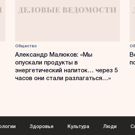
Общество
О
Александр Малюков: «Мы
В
опускали продукты в
п
энергетический напиток… через 5
часов они стали разлагаться…»
ологии
Здоровье
Культура
Люди
С