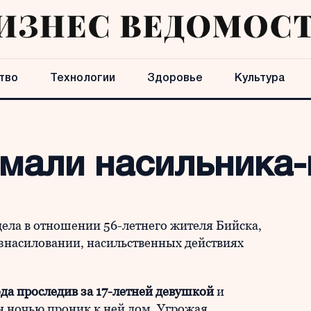
тво
Технологии
Здоровье
Культура
ймали насильника
дела в отношении 56-летнего жителя Бийска,
знасиловании, насильственных действиях
ода проследив за 17-летней девушкой
и
он ночью проник к ней дом. Угрожая