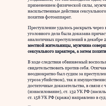
применением физической силы, мужч
насильственные действия сексуального 
похитив фотоаппарат.
Преступление удалось раскрыть через н
уголовного дела была доказана прича
аналогичных преступлений в декабре 2
местной жительницы, мужчина соверш
сексуального характера, а затем похит
В ходе следствия обвиняемый восполь
свидетельствовать против себя. Отягча
неоднократно был судим за преступлен
угроза убийством), так и имущественн
достаточные доказательства, в связи с 
(изнасилование), ст. 132 УК РФ (насил
ст. 158 УК РФ (кража) направлено в суд