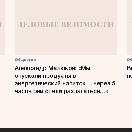
Общество
О
Александр Малюков: «Мы
В
опускали продукты в
п
энергетический напиток… через 5
часов они стали разлагаться…»