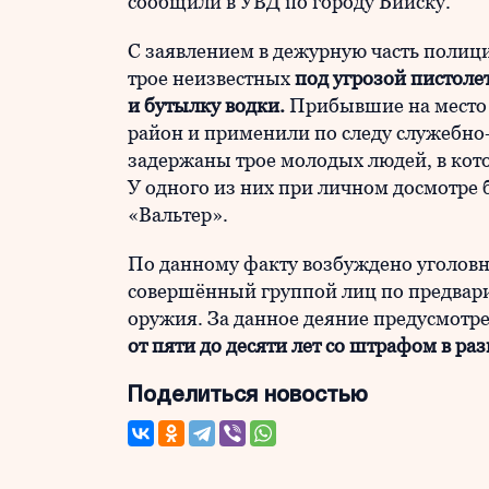
сообщили в УВД по городу Бийску.
С заявлением в дежурную часть полици
трое неизвестных
под угрозой пистоле
и бутылку водки.
Прибывшие на место 
район и применили по следу служебно
задержаны трое молодых людей, в кот
У одного из них при личном досмотре
«Вальтер».
По данному факту возбуждено уголовное
совершённый группой лиц по предвари
оружия. За данное деяние предусмотре
от пяти до десяти лет со штрафом в ра
Поделиться новостью