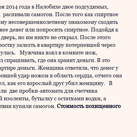
бря 2014 года в Налобихе двое подсудимых,
 распивали самогон. После того как спиртное
ему несовершеннолетнему знакомому сходить
 нее денег или попросить спиртное. Подойдя к
дверь, но им никто не открыл. После этого
стку залезть в квартиру потерпевшей через
нулась. Мужчина взял в комнате нож,
л спрашивать, где она хранит деньги. В это
ртире деньги. Женщина ответила, что денег у
певшей удар ножом в область сердца, отчего она
дел, как его взрослый друг убил женщину. В
ли две пробки-автомата для счетчика
 изоленты, бутылку с остатками водки, а
ствии купили самогон.
Стоимость похищенного