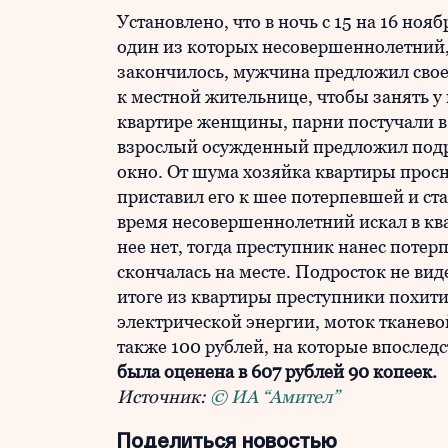
Установлено, что в ночь с 15 на 16 ноя
один из которых несовершеннолетний,
закончилось, мужчина предложил сво
к местной жительнице, чтобы занять у
квартире женщины, парни постучали в 
взрослый осужденный предложил подро
окно. От шума хозяйка квартиры прос
приставил его к шее потерпевшей и ста
время несовершеннолетний искал в ква
нее нет, тогда преступник нанес потер
скончалась на месте. Подросток не ви
итоге из квартиры преступники похити
электрической энергии, моток тканевой
также 100 рублей, на которые впослед
была оценена в 607 рублей 90 копеек.
Источник:
© ИА “Амител”
Поделиться новостью