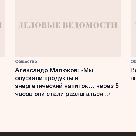
Общество
О
Александр Малюков: «Мы
В
опускали продукты в
п
энергетический напиток… через 5
часов они стали разлагаться…»