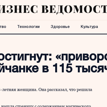
тво
Технологии
Здоровье
Культура
остигнут: «привор
чанке в 115 тыся
-летняя женщина. Она рассказал, что решила
а нашла страницу с содержанием магического