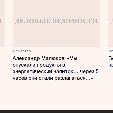
Общество
О
Александр Малюков: «Мы
В
опускали продукты в
п
энергетический напиток… через 5
часов они стали разлагаться…»