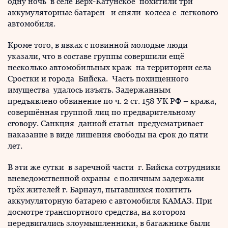
одну ночь в селе Верх-Катунское похитили три
аккумуляторные батареи и сняли колеса с легкового
автомобиля.
Кроме того, в явках с повинной молодые люди
указали, что в составе группы совершили ещё
несколько автомобильных краж на территории села
Сростки и города Бийска. Часть похищенного
имущества удалось изъять. Задержанным
предъявлено обвинение по ч. 2 ст. 158 УК РФ – кража,
совершённая группой лиц по предварительному
сговору. Санкция данной статьи предусматривает
наказание в виде лишения свободы на срок до пяти
лет.
В эти же сутки в заречной части г. Бийска сотрудники
вневедомственной охраны с поличным задержали
трёх жителей г. Барнаул, пытавшихся похитить
аккумуляторную батарею с автомобиля КАМАЗ. При
досмотре транспортного средства, на котором
передвигались злоумышленники, в багажнике были