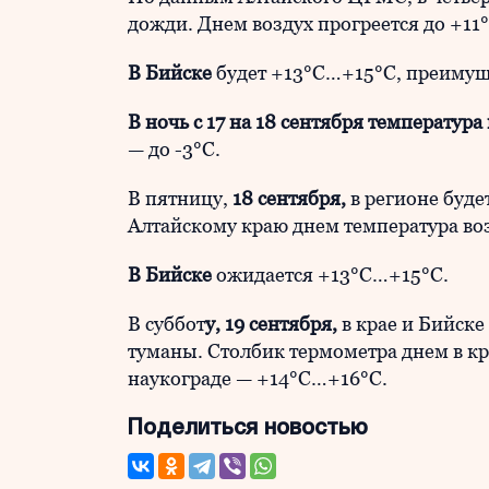
дожди. Днем воздух прогреется до +11
В Бийске
будет +13°C…+15°C, преимуще
В ночь с 17 на 18 сентября температура
— до -3°C.
В пятницу,
18 сентября,
в регионе буде
Алтайскому краю днем температура воз
В Бийске
ожидается +13°C…+15°C.
В суббот
у, 19 сентября,
в крае и Бийске
туманы. Столбик термометра днем в кр
наукограде — +14°C…+16°C.
Поделиться новостью