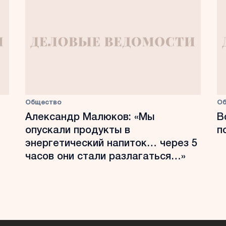
Общество
О
Александр Малюков: «Мы
В
опускали продукты в
п
энергетический напиток… через 5
часов они стали разлагаться…»