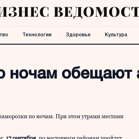
тво
Технологии
Здоровье
Культура
о ночам обещают 
заморозки по ночам. При этом утрами местами
рг,
17 сентября
, по восточным районам пройдут