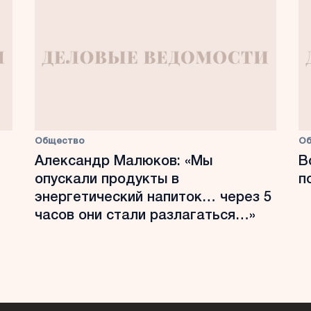
Общество
О
Александр Малюков: «Мы
В
опускали продукты в
п
энергетический напиток… через 5
часов они стали разлагаться…»