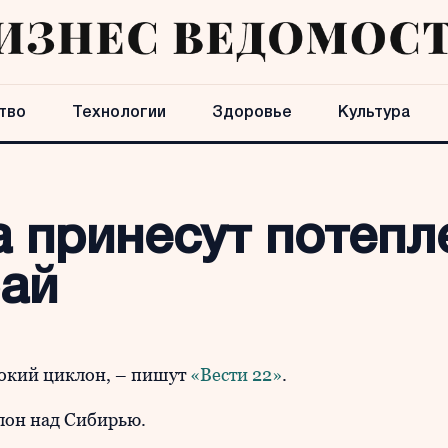
тво
Технологии
Здоровье
Культура
 принесут потепл
рай
бокий циклон, – пишут
«Вести 22»
.
лон над Сибирью.