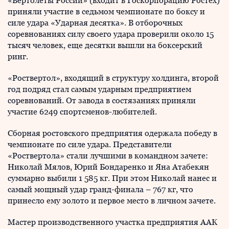
«Вертолеты России» (входит в Госкорпорацию Ростех)
приняли участие в седьмом чемпионате по боксу и
силе удара «Ударная десятка». В отборочных
соревнованиях силу своего удара проверили около 15
тысяч человек, еще десятки вышли на боксерский
ринг.
«Роствертол», входящий в структуру холдинга, второй
год подряд стал самым ударным предприятием
соревнований. От завода в состязаниях приняли
участие 6249 спортсменов-любителей.
Сборная ростовского предприятия одержала победу в
чемпионате по силе удара. Представители
«Роствертола» стали лучшими в командном зачете:
Николай Мялов, Юрий Бондаренко и Яна Атабекян
суммарно выбили 1 585 кг. При этом Николай нанес и
самый мощный удар гранд-финала – 767 кг, что
принесло ему золото и первое место в личном зачете.
Мастер производственного участка предприятия ААК