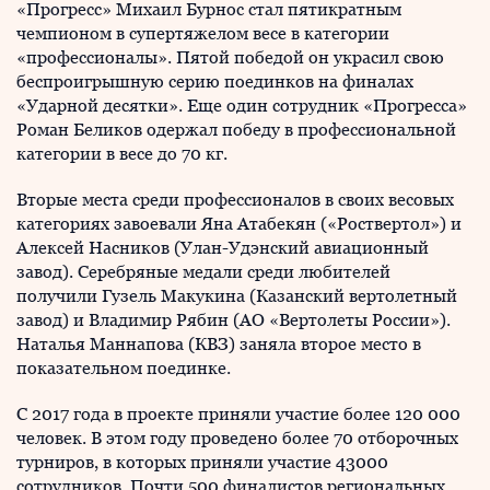
«Прогресс» Михаил Бурнос стал пятикратным
чемпионом в супертяжелом весе в категории
«профессионалы». Пятой победой он украсил свою
беспроигрышную серию поединков на финалах
«Ударной десятки». Еще один сотрудник «Прогресса»
Роман Беликов одержал победу в профессиональной
категории в весе до 70 кг.
Вторые места среди профессионалов в своих весовых
категориях завоевали Яна Атабекян («Роствертол») и
Алексей Насников (Улан-Удэнский авиационный
завод). Серебряные медали среди любителей
получили Гузель Макукина (Казанский вертолетный
завод) и Владимир Рябин (АО «Вертолеты России»).
Наталья Маннапова (КВЗ) заняла второе место в
показательном поединке.
С 2017 года в проекте приняли участие более 120 000
человек. В этом году проведено более 70 отборочных
турниров, в которых приняли участие 43000
сотрудников. Почти 500 финалистов региональных